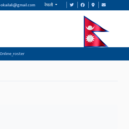
pokailali@gmail.com
नेपाली
Online_roster