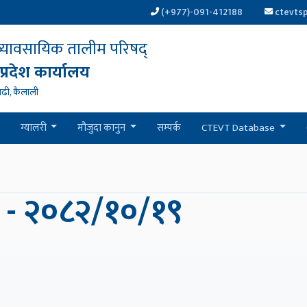
(+977)-091-412188
ctevts
 व्यावसायिक तालीम परिषद्
 प्रदेश कार्यालय
ढी, कैलाली
ग्यालरी
मौजुदा कानुन
सम्पर्क
CTEVT Database
ा - २०८२/१०/१९